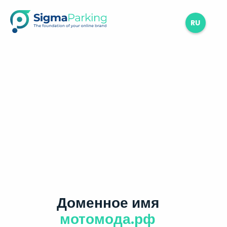
RU
Доменное имя
мотомода.рф