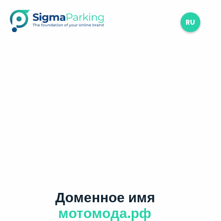
RU
Доменное имя
мотомода.рф