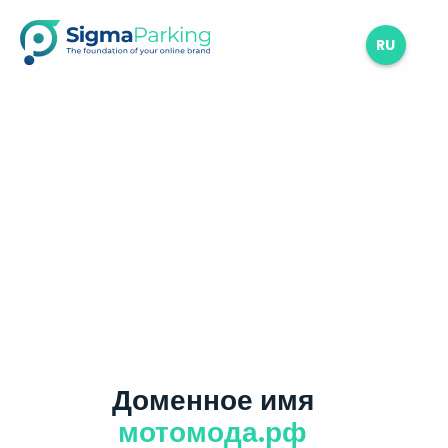
RU
Доменное имя
мотомода.рф