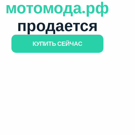
мотомода.рф
продается
КУПИТЬ СЕЙЧАС