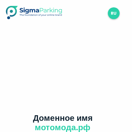
RU
Доменное имя
мотомода.рф