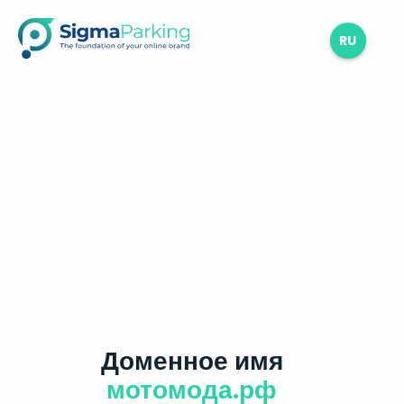
RU
Доменное имя
мотомода.рф