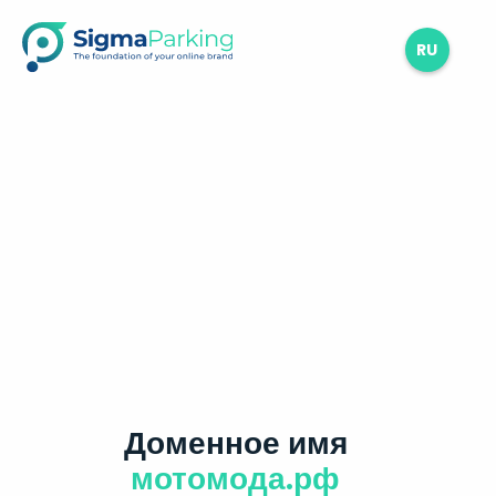
RU
Доменное имя
мотомода.рф