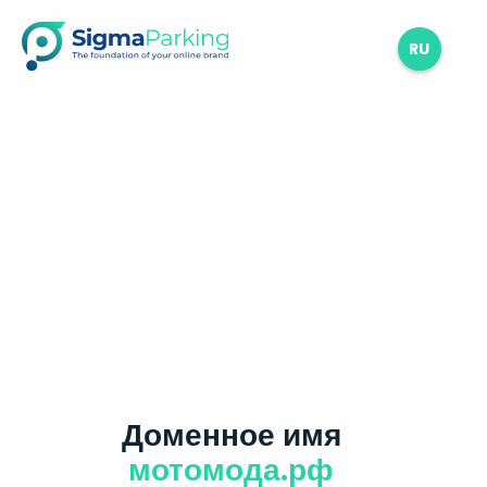
RU
Доменное имя
мотомода.рф