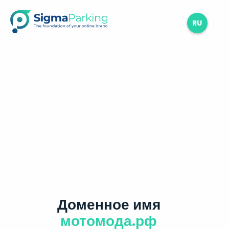
RU
Доменное имя
мотомода.рф