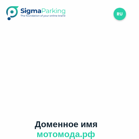
RU
Доменное имя
мотомода.рф