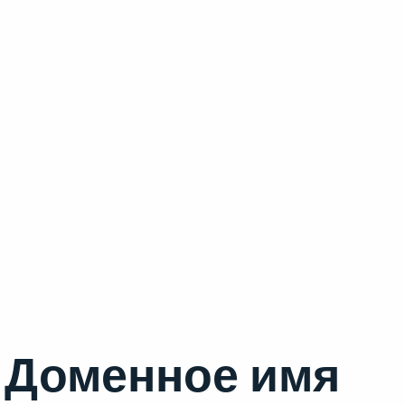
Доменное имя