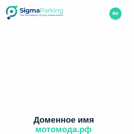
RU
Доменное имя
мотомода.рф