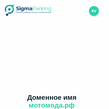
RU
Доменное имя
мотомода.рф