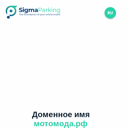
RU
Доменное имя
мотомода.рф