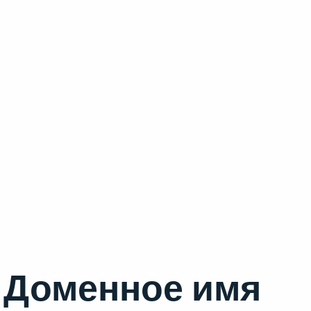
Доменное имя