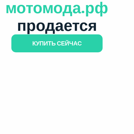
мотомода.рф
продается
КУПИТЬ СЕЙЧАС