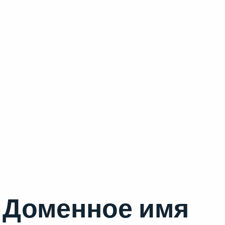
Доменное имя