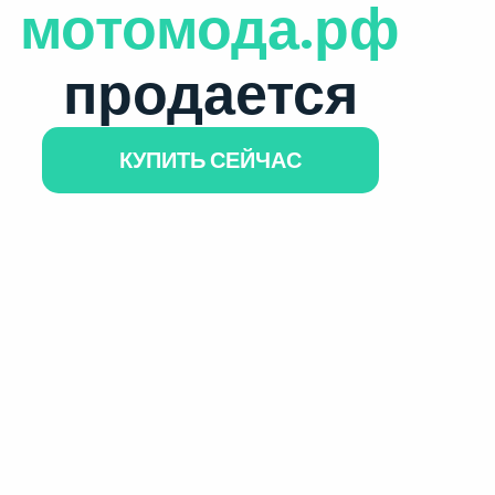
мотомода.рф
продается
КУПИТЬ СЕЙЧАС