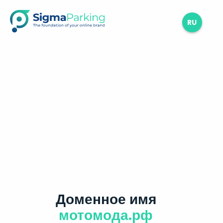
RU
Доменное имя
мотомода.рф