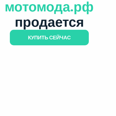
мотомода.рф
продается
КУПИТЬ СЕЙЧАС