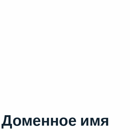
Доменное имя