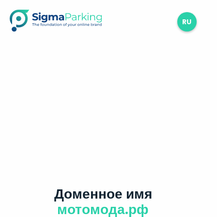
RU
Доменное имя
мотомода.рф