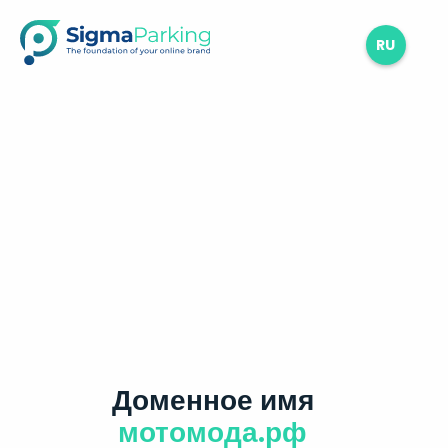
RU
Доменное имя
мотомода.рф