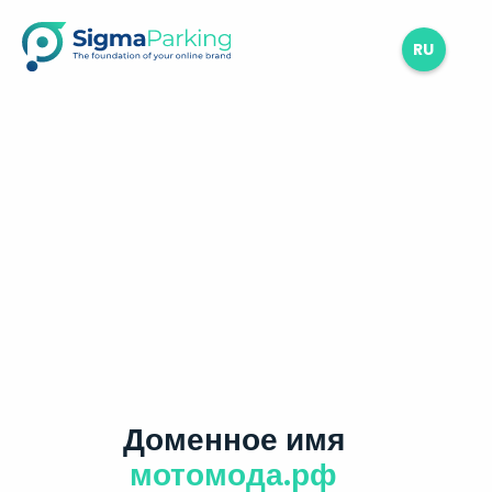
RU
Доменное имя
мотомода.рф