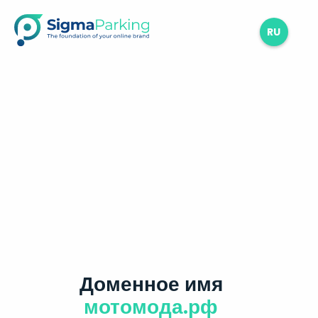
RU
Доменное имя
мотомода.рф