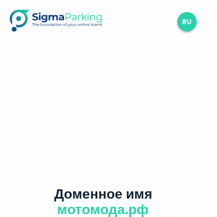
RU
Доменное имя
мотомода.рф