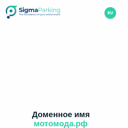
RU
Доменное имя
мотомода.рф